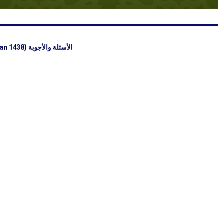
Su’aalo iyo Jawaabo {Kulankii Furan 1438} الأسئلة والأجوبة